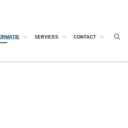
ORMATIE
SERVICES
CONTACT
en
Informatie
Services
Contact
u
submenu
submenu
submenu