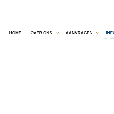
nu
HOME
OVER ONS
AANVRAGEN
INF
Over
Aanvrag
ons
submen
submenu