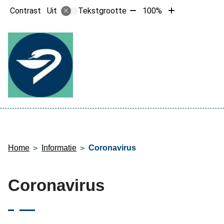
Tekst
Tekst
Contrast
Tekstgrootte
100%
Uit
verkleinen
vergroten
met
met
10%
10%
Hoofdme
Home
Informatie
Coronavirus
Coronavirus